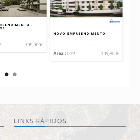
REENDIMENTO -
OS
NOVO EMPREENDIMENTO
T3 E
²
199,900€
Area :
0m²
189,900€
Area 
LINKS RÁPIDOS