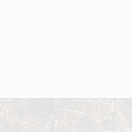
NOVO EMPREENDIMENTO -
MATOSINHOS
XCELENTE NOVO
Area :
66m²
199,900€
:
110m²
239,900€