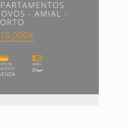
APARTAMENTOS
OVOS - AMIAL -
PORTO
10,000€
TIPO DE
AREA
NEGÓCIO
84
m²
VENDA